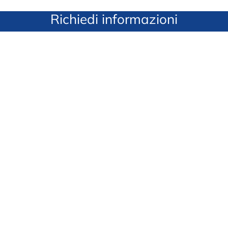
Richiedi informazioni
Nome azienda*
Attività*
E-mail*
Telefono*